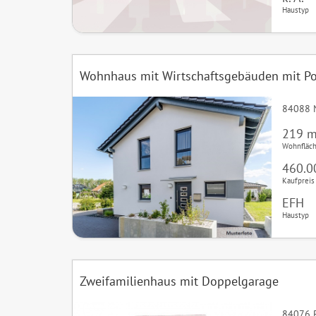
Haustyp
Wohnhaus mit Wirtschaftsgebäuden mit Po
84088 
219 m
Wohnfläc
460.0
Kaufpreis
EFH
Haustyp
Zweifamilienhaus mit Doppelgarage
84076 P