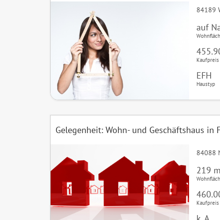
84189 
auf N
Wohnfläc
455.9
Kaufpreis
EFH
Haustyp
Gelegenheit: Wohn- und Geschäftshaus in F
84088 N
219 m
Wohnfläc
460.0
Kaufpreis
k. A.