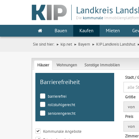
Landkreis Lands
Die
kommunale
Immobilienplattfor
Bauen
Kaufen
Mieten
Ge
Sie sind hier:
kip.net
Bayern
KIP Landkreis Landshut
Häuser
Wohnungen
Sonstige Immobilien
Stadt /
Barrierefreiheit
alle 
barrierefrei
Größe
rollstuhlgerecht
von
seniorengerecht
Preis
von
Kommunale Angebote
Zimmer