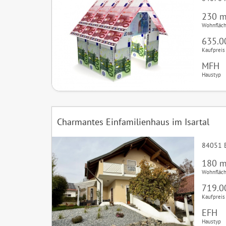
230 m
Wohnfläc
635.0
Kaufpreis
MFH
Haustyp
Charmantes Einfamilienhaus im Isartal
84051 
180 m
Wohnfläc
719.0
Kaufpreis
EFH
Haustyp