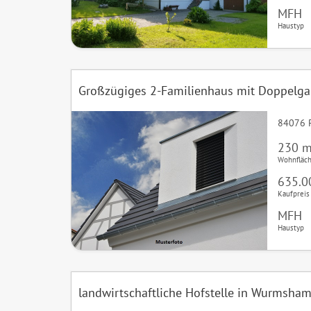
MFH
Haustyp
Großzügiges 2-Familienhaus mit Doppelga
84076 P
230 m
Wohnfläc
635.0
Kaufpreis
MFH
Haustyp
landwirtschaftliche Hofstelle in Wurmsha