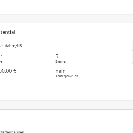
tential
Neufahrn/NB
²
3
he
Zimmer
00,00 €
nein
Käuferprovision
feffenhausen