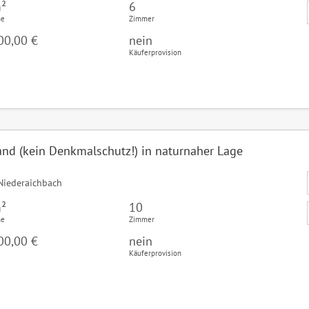
²
6
he
Zimmer
00,00 €
nein
Käuferprovision
and (kein Denkmalschutz!) in naturnaher Lage
Niederaichbach
²
10
he
Zimmer
00,00 €
nein
Käuferprovision