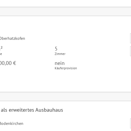
Oberhatzkofen
²
5
he
Zimmer
00,00 €
nein
Käuferprovision
 als erweitertes Ausbauhaus
Bodenkirchen