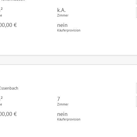
²
k.A.
he
Zimmer
00,00 €
nein
Käuferprovision
Essenbach
²
7
he
Zimmer
00,00 €
nein
Käuferprovision