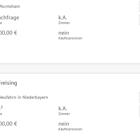
Wurmsham
achfrage
k.A.
he
Zimmer
00,00 €
nein
Käuferprovision
reising
eufahrn in Niederbayern
²
k.A.
he
Zimmer
00,00 €
nein
Käuferprovision