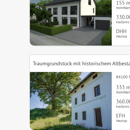
155 m
Wohnfläc
330.0
Kaufpreis
DHH
Haustyp
Traumgrundstück mit historischem Altbest
84100 
333 m
Wohnfläc
360.0
Kaufpreis
EFH
Haustyp