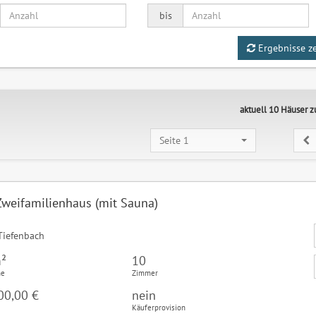
bis
Ergebnisse z
aktuell 10 Häuser 
Seite 1
Zweifamilienhaus (mit Sauna)
Tiefenbach
²
10
he
Zimmer
00,00 €
nein
Käuferprovision