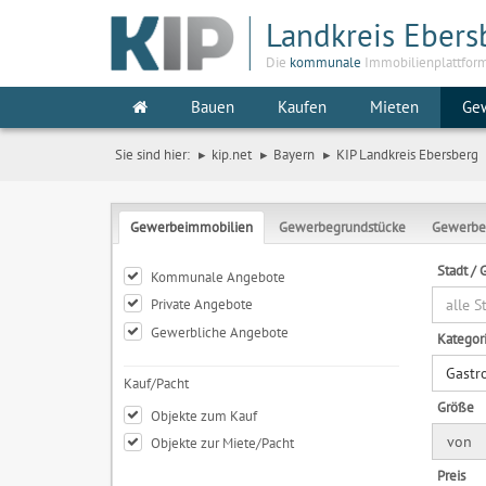
Landkreis Ebers
Die
kommunale
Immobilienplattfor
Bauen
Kaufen
Mieten
Ge
Sie sind hier:
kip.net
Bayern
KIP Landkreis Ebersberg
Gewerbeimmobilien
Gewerbegrundstücke
Gewerbe
Stadt /
Kommunale Angebote
Private Angebote
alle 
Gewerbliche Angebote
Kategor
Gastr
Kauf/Pacht
Größe
Objekte zum Kauf
von
Objekte zur Miete/Pacht
Preis