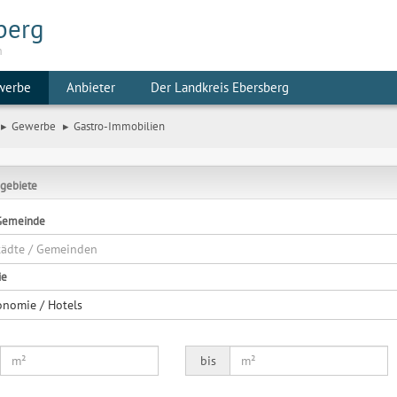
berg
m
werbe
Anbieter
Der Landkreis Ebersberg
Gewerbe
Gastro-Immobilien
gebiete
 Gemeinde
Städte / Gemeinden
ie
onomie / Hotels
bis