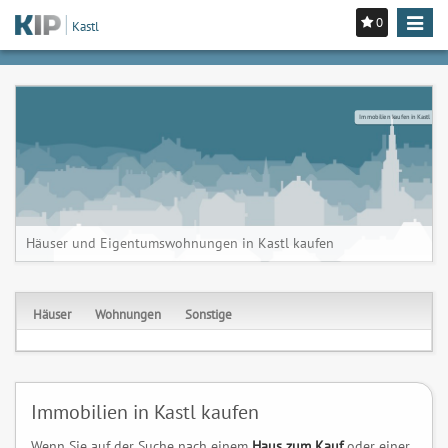
0
Toggle
Kastl
navigat
Immobilien kaufen in Kastl
Häuser und Eigentumswohnungen in Kastl kaufen
Häuser
Wohnungen
Sonstige
Immobilien in Kastl kaufen
Wenn Sie auf der Suche nach einem
Haus zum Kauf
oder einer