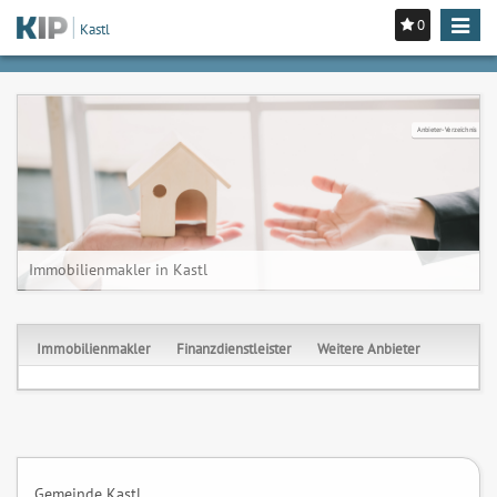
0
Toggle
Kastl
navigat
Anbieter-Verzeichnis
Immobilienmakler in Kastl
Immobilienmakler
Finanzdienstleister
Weitere Anbieter
Gemeinde Kastl