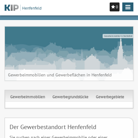
0
Toggle
Henfenfeld
navigat
Gewerbeimmobilien in Henfenfeld
Gewerbeimmobilien und Gewerbeflächen in Henfenfeld
Gewerbeimmobilien
Gewerbegrundstücke
Gewerbegebiete
Der Gewerbestandort Henfenfeld
Sie suchen nach einer Gewerbeimmobilie oder einer