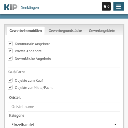
0
Toggle
Denklingen
navigat
Gewerbeimmobilien
Gewerbegrundstücke
Gewerbegebiete
Kommunale Angebote
Private Angebote
Gewerbliche Angebote
Kauf/Pacht
Objekte zum Kauf
Objekte zur Miete/Pacht
Ortsteil
Kategorie
Einzelhandel