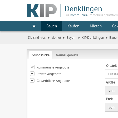
Denklingen
Die
kommunale
Immobilienplattfor
Bauen
Kaufen
Mieten
Ge
Sie sind hier:
kip.net
Bayern
KIP Denklingen
Baue
Grundstücke
Neubaugebiete
Ortsteil
Kommunale Angebote
Private Angebote
Gewerbliche Angebote
Größe
von
Preis
von