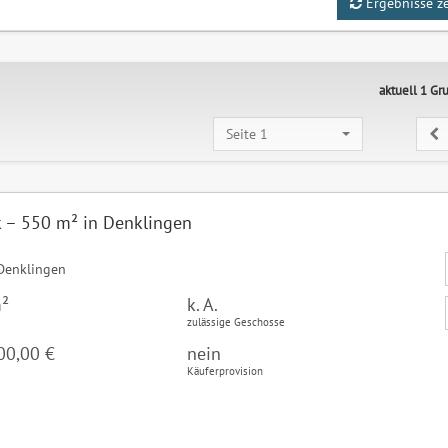
Ergebnisse z
aktuell 1 Gr
Seite 1
 – 550 m² in Denklingen
Denklingen
²
k. A.
zulässige Geschosse
00,00 €
nein
Käuferprovision