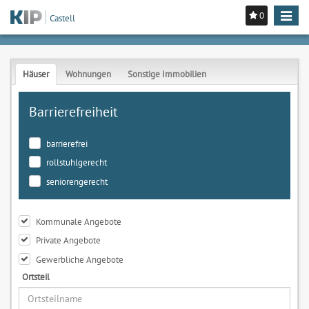
0
Toggle
Castell
navigat
Häuser
Wohnungen
Sonstige Immobilien
Barrierefreiheit
barrierefrei
rollstuhlgerecht
seniorengerecht
Kommunale Angebote
Private Angebote
Gewerbliche Angebote
Ortsteil