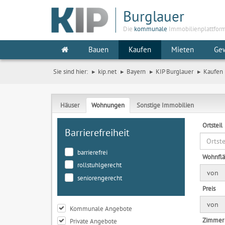
Burglauer
Die
kommunale
Immobilienplattfor
Bauen
Kaufen
Mieten
Ge
Sie sind hier:
kip.net
Bayern
KIP Burglauer
Kaufen
Häuser
Wohnungen
Sonstige Immobilien
Ortsteil
Barrierefreiheit
barrierefrei
Wohnfl
rollstuhlgerecht
von
seniorengerecht
Preis
von
Kommunale Angebote
Zimmer
Private Angebote