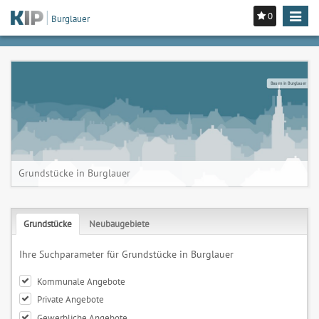
0
Toggle
Burglauer
navigat
Bauen in Burglauer
Grundstücke in Burglauer
Grundstücke
Neubaugebiete
Ihre Suchparameter für Grundstücke in Burglauer
Kommunale Angebote
Private Angebote
Gewerbliche Angebote