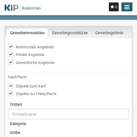
0
Toggle
Bodenmais
navigat
Gewerbeimmobilien
Gewerbegrundstücke
Gewerbegebiete
Kommunale Angebote
Private Angebote
Gewerbliche Angebote
Kauf/Pacht
Objekte zum Kauf
Objekte zur Miete/Pacht
Ortsteil
Kategorie
Größe