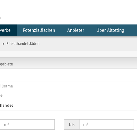
m
werbe
Potenzialflächen
Anbieter
Über Altötting
e
Einzelhandelsläden
gebiete
ie
lhandel
bis