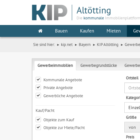
Altötting
Die
kommunale
Immobilienplattfor
Bauen
Kaufen
Mieten
Ge
Sie sind hier:
kip.net
Bayern
KIP Altötting
Gewerb
Gewerbeimmobilien
Gewerbegrundstücke
Gewerbe
Ortsteil
Kommunale Angebote
Private Angebote
Gewerbliche Angebote
Kategor
Einze
Kauf/Pacht
Größe
Objekte zum Kauf
von
Objekte zur Miete/Pacht
Preis