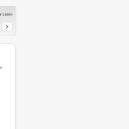
ne Läden
er