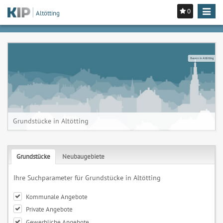
0
Toggle
Altötting
navigat
Bauen in Altötting
Grundstücke in Altötting
Grundstücke
Neubaugebiete
Ihre Suchparameter für Grundstücke in Altötting
Kommunale Angebote
Private Angebote
Gewerbliche Angebote