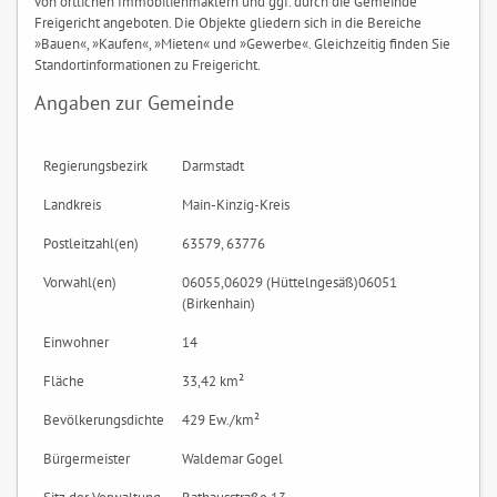
von örtlichen Immobilienmaklern und ggf. durch die Gemeinde
Freigericht angeboten. Die Objekte gliedern sich in die Bereiche
»Bauen«, »Kaufen«, »Mieten« und »Gewerbe«. Gleichzeitig finden Sie
Standortinformationen zu Freigericht.
Angaben zur Gemeinde
Regierungsbezirk
Darmstadt
Landkreis
Main-Kinzig-Kreis
Postleitzahl(en)
63579, 63776
Vorwahl(en)
06055,06029 (Hüttelngesäß)06051
(Birkenhain)
Einwohner
14
Fläche
33,42 km²
Bevölkerungsdichte
429 Ew./km²
Bürgermeister
Waldemar Gogel