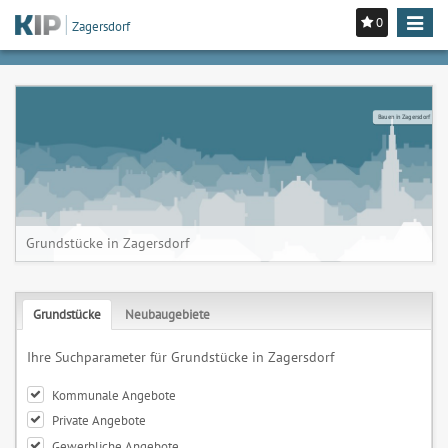
0
Toggle
Zagersdorf
navigat
Bauen in Zagersdorf
Grundstücke in Zagersdorf
Grundstücke
Neubaugebiete
Ihre Suchparameter für Grundstücke in Zagersdorf
Kommunale Angebote
Private Angebote
Gewerbliche Angebote