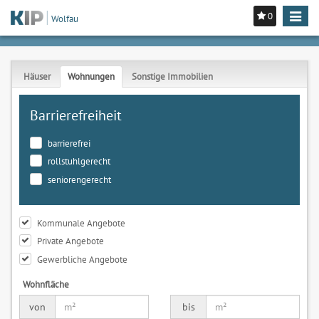
0
Toggle
Wolfau
navigat
Häuser
Wohnungen
Sonstige Immobilien
Barrierefreiheit
barrierefrei
rollstuhlgerecht
seniorengerecht
Kommunale Angebote
Private Angebote
Gewerbliche Angebote
Wohnfläche
von
bis