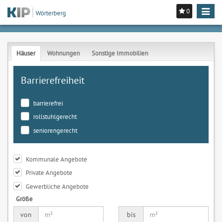
0
Toggle
Wörterberg
navigat
Häuser
Wohnungen
Sonstige Immobilien
Barrierefreiheit
barrierefrei
rollstuhlgerecht
seniorengerecht
Kommunale Angebote
Private Angebote
Gewerbliche Angebote
Größe
von
bis