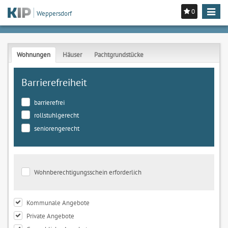
0
Toggle
Weppersdorf
navigat
Wohnungen
Häuser
Pachtgrundstücke
Barrierefreiheit
barrierefrei
rollstuhlgerecht
seniorengerecht
Wohnberechtigungsschein erforderlich
Kommunale Angebote
Private Angebote