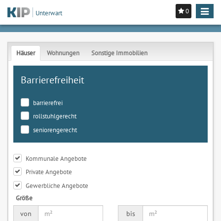
0
Toggle
Unterwart
navigat
Häuser
Wohnungen
Sonstige Immobilien
Barrierefreiheit
barrierefrei
rollstuhlgerecht
seniorengerecht
Kommunale Angebote
Private Angebote
Gewerbliche Angebote
Größe
von
bis