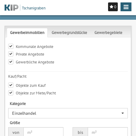
0
Toggle
Tschanigraben
navigat
Gewerbeimmobilien
Gewerbegrundstücke
Gewerbegebiete
Kommunale Angebote
Private Angebote
Gewerbliche Angebote
Kauf/Pacht
Objekte zum Kauf
Objekte zur Miete/Pacht
Kategorie
Einzelhandel
Größe
von
bis