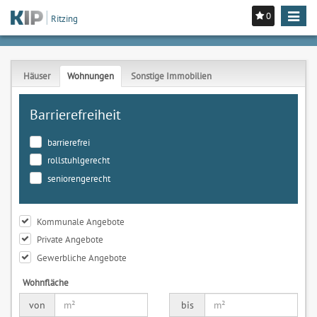
0
Toggle
Ritzing
navigat
Häuser
Wohnungen
Sonstige Immobilien
Barrierefreiheit
barrierefrei
rollstuhlgerecht
seniorengerecht
Kommunale Angebote
Private Angebote
Gewerbliche Angebote
Wohnfläche
von
bis