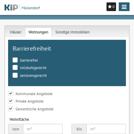
0
Toggle
Müllendorf
navigat
Häuser
Wohnungen
Sonstige Immobilien
Barrierefreiheit
barrierefrei
rollstuhlgerecht
seniorengerecht
Kommunale Angebote
Private Angebote
Gewerbliche Angebote
Wohnfläche
von
bis