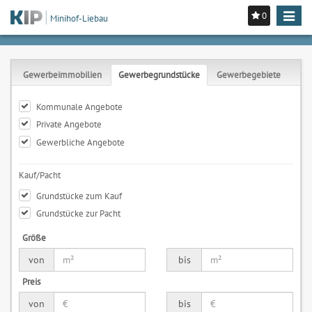
0
Toggle
Minihof-Liebau
navigat
Gewerbeimmobilien
Gewerbegrundstücke
Gewerbegebiete
Kommunale Angebote
Private Angebote
Gewerbliche Angebote
Kauf/Pacht
Grundstücke zum Kauf
Grundstücke zur Pacht
Größe
von
bis
Preis
von
bis