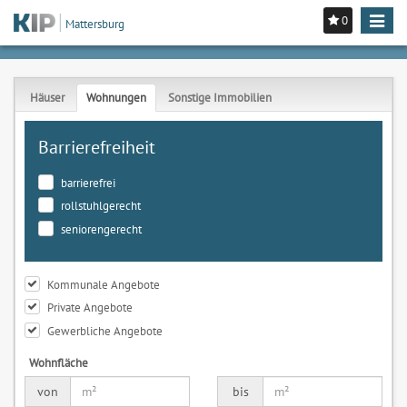
0
Toggle
Mattersburg
navigat
Häuser
Wohnungen
Sonstige Immobilien
Barrierefreiheit
barrierefrei
rollstuhlgerecht
seniorengerecht
Kommunale Angebote
Private Angebote
Gewerbliche Angebote
Wohnfläche
von
bis