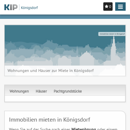
0
Toggle
Königsdorf
navigat
Immobilien mieten in Königsdorf
Wohnungen und Häuser zur Miete in Königsdorf
Wohnungen
Häuser
Pachtgrundstücke
Immobilien mieten in Königsdorf
Wenn Sie auf der Suche nach einer
Mietwohnung
oder einem