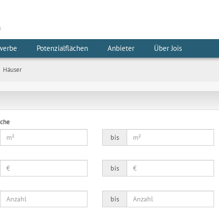
m
werbe
Potenzialflächen
Anbieter
Über Jois
Häuser
äche
bis
bis
bis