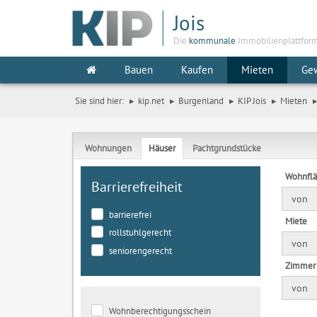
Jois
Die
kommunale
Immobilienplattfor
Bauen
Kaufen
Mieten
Ge
Sie sind hier:
kip.net
Burgenland
KIP Jois
Mieten
Wohnungen
Häuser
Pachtgrundstücke
Wohnfl
Barrierefreiheit
von
barrierefrei
Miete
rollstuhlgerecht
von
seniorengerecht
Zimmer
von
Wohnberechtigungsschein