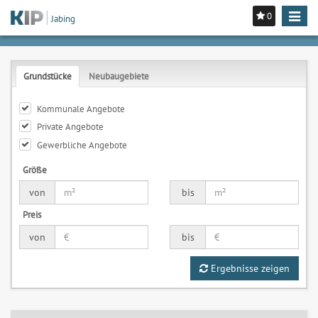
0
Toggle
Jabing
navigat
Grundstücke
Neubaugebiete
Kommunale Angebote
Private Angebote
Gewerbliche Angebote
Größe
von
bis
Preis
von
bis
Ergebnisse zeigen