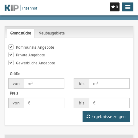
0
Toggle
Inzenhof
navigat
Grundstücke
Neubaugebiete
Kommunale Angebote
Private Angebote
Gewerbliche Angebote
Größe
von
bis
Preis
von
bis
Ergebnisse zeigen