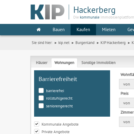
Hackerberg
Die
kommunale
Immobilienplattfor
Bauen
Kaufen
Mieten
Ge
Sie sind hier:
kip.net
Burgenland
KIP Hackerberg
K
Häuser
Wohnungen
Sonstige Immobilien
Wohnfl
Barrierefreiheit
von
barrierefrei
Preis
rollstuhlgerecht
von
seniorengerecht
Zimmer
von
Kommunale Angebote
Private Angebote