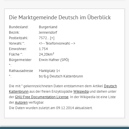
Die Marktgemeinde Deutsch im Überblick
Bundesland:
Burgenland
Bezirk:
Jennersdorf
Postleitzahl:
7572...[+]
Vorwahl *:
<!-- Telefonvorwahl -->
Einwohner:
1.754
Fläche *:
24,20km²
Bürgermeister
Erwin Hafner (SPÖ)
*:
Rathausadresse
Marktplatz 1<
*:
br/&g Deutsch Kaltenbrunn
Die mit * gekennzeichneten Daten entstammen dem Artikel
Deutsch
Kaltenbrunn
aus der freien Enzyklopädie
Wikipedia
und stehen unter
der
GNU Free Documentation License
. In der Wikipedia ist eine Liste
der
Autoren
verfügbar.
Die Daten wurden zuletzt am 09.12.2014 aktualisiert.