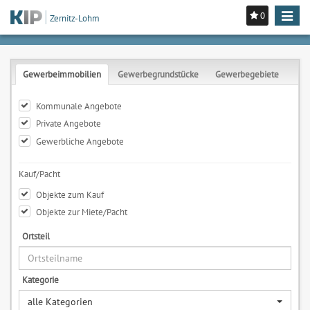
0
Toggle
Zernitz-Lohm
navigat
Gewerbeimmobilien
Gewerbegrundstücke
Gewerbegebiete
Kommunale Angebote
Private Angebote
Gewerbliche Angebote
Kauf/Pacht
Objekte zum Kauf
Objekte zur Miete/Pacht
Ortsteil
Kategorie
alle Kategorien