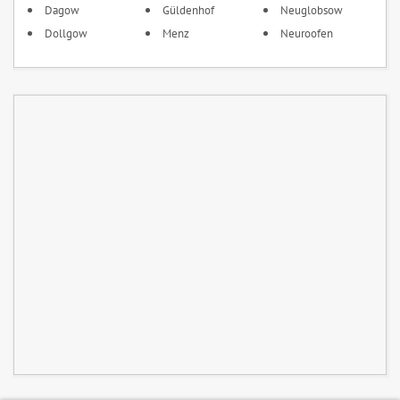
Dagow
Güldenhof
Neuglobsow
Dollgow
Menz
Neuroofen