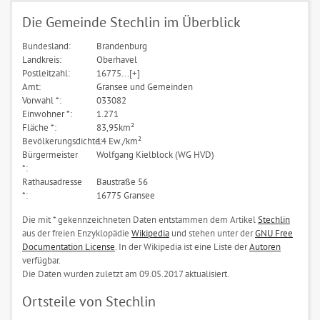
Die Gemeinde Stechlin im Überblick
Bundesland:
Brandenburg
Landkreis:
Oberhavel
Postleitzahl:
16775...[+]
Amt:
Gransee und Gemeinden
Vorwahl *:
033082
Einwohner *:
1.271
Fläche *:
83,95km²
Bevölkerungsdichte:
14 Ew./km²
Bürgermeister
Wolfgang Kielblock (WG HVD)
*:
Rathausadresse
Baustraße 56
*:
16775 Gransee
Die mit * gekennzeichneten Daten entstammen dem Artikel
Stechlin
aus der freien Enzyklopädie
Wikipedia
und stehen unter der
GNU Free
Documentation License
. In der Wikipedia ist eine Liste der
Autoren
verfügbar.
Die Daten wurden zuletzt am 09.05.2017 aktualisiert.
Ortsteile von Stechlin