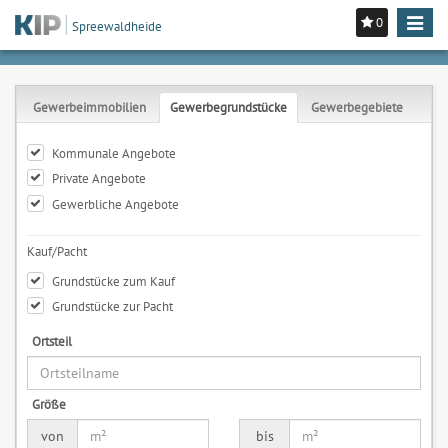
0
Toggle
Spreewaldheide
navigat
Gewerbeimmobilien
Gewerbegrundstücke
Gewerbegebiete
Kommunale Angebote
Private Angebote
Gewerbliche Angebote
Kauf/Pacht
Grundstücke zum Kauf
Grundstücke zur Pacht
Ortsteil
Größe
von
bis