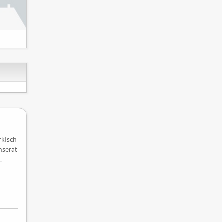
rkisch
nserat
.