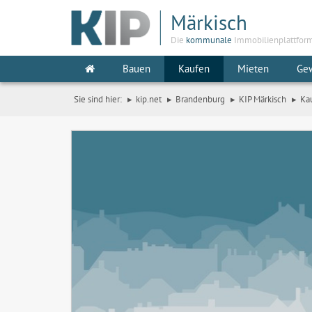
Märkisch
Die
kommunale
Immobilienplattfor
Bauen
Kaufen
Mieten
Ge
Sie sind hier:
kip.net
Brandenburg
KIP Märkisch
Ka