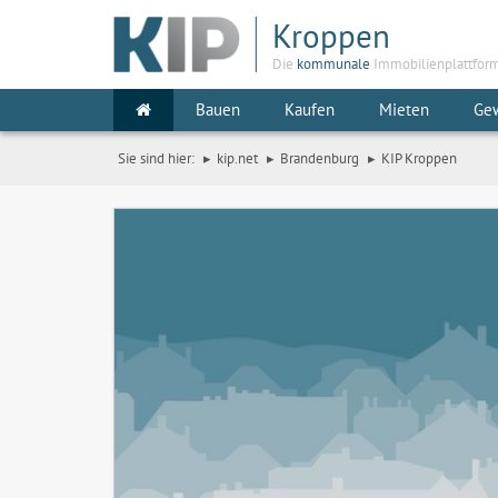
Kroppen
Die
kommunale
Immobilienplattfor
Bauen
Kaufen
Mieten
Ge
Sie sind hier:
kip.net
Brandenburg
KIP Kroppen