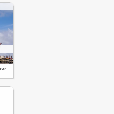
ppen?