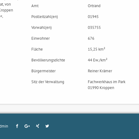
t, von
Amt
Ortrand
 Kroppen
«,
Postleitzahl(en)
01945
Vorwahl(en)
035755
Einwohner
676
Fläche
15,25 km²
Bevölkerungsdichte
44 Ew./km²
Bürgermeister
Reiner Krämer
Sitz der Verwaltung
Fachwerkhaus im Park
01990 Kroppen
dmin