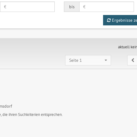
bis
Ergebnisse z
aktuell kei
Seite 1
msdorf
, die ihren Suchkriterien entsprechen.