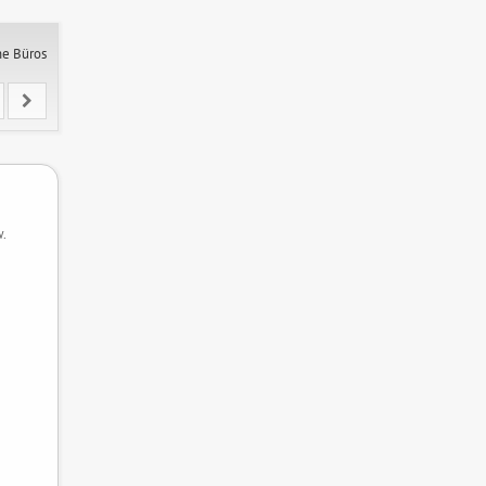
ne Büros
.