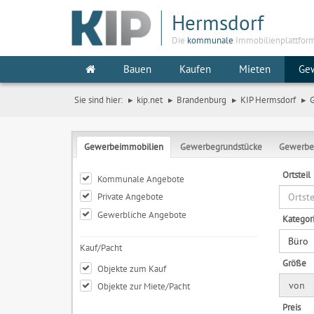
Hermsdorf
Die
kommunale
Immobilienplattfor
Bauen
Kaufen
Mieten
Ge
Sie sind hier:
kip.net
Brandenburg
KIP Hermsdorf
Gewerbeimmobilien
Gewerbegrundstücke
Gewerbe
Ortsteil
Kommunale Angebote
Private Angebote
Gewerbliche Angebote
Kategor
Büro
Kauf/Pacht
Größe
Objekte zum Kauf
von
Objekte zur Miete/Pacht
Preis