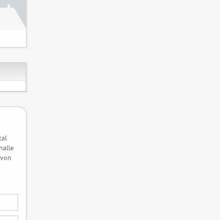
tal
halle
 von