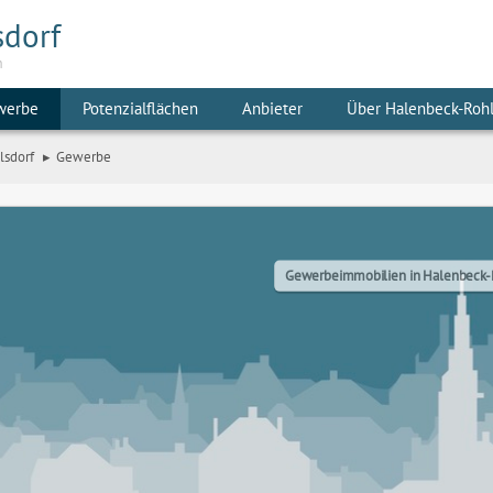
sdorf
m
werbe
Potenzialflächen
Anbieter
Über Halenbeck-Rohl
lsdorf
Gewerbe
Gewerbeimmobilien in Halenbeck-