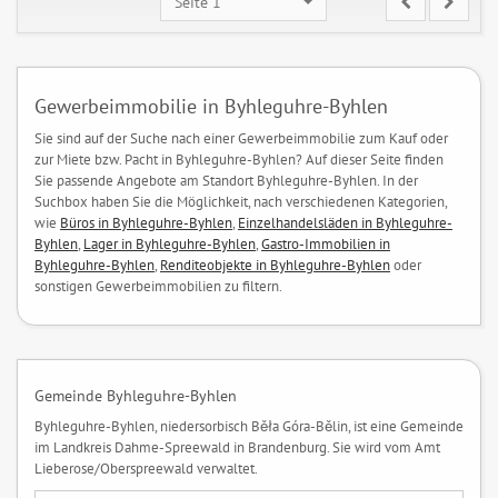
Seite 1
Gewerbeimmobilie in Byhleguhre-Byhlen
Sie sind auf der Suche nach einer Gewerbeimmobilie zum Kauf oder
zur Miete bzw. Pacht in Byhleguhre-Byhlen? Auf dieser Seite finden
Sie passende Angebote am Standort Byhleguhre-Byhlen. In der
Suchbox haben Sie die Möglichkeit, nach verschiedenen Kategorien,
wie
Büros in Byhleguhre-Byhlen
,
Einzelhandelsläden in Byhleguhre-
Byhlen
,
Lager in Byhleguhre-Byhlen
,
Gastro-Immobilien in
Byhleguhre-Byhlen
,
Renditeobjekte in Byhleguhre-Byhlen
oder
sonstigen Gewerbeimmobilien zu filtern.
Gemeinde Byhleguhre-Byhlen
Byhleguhre-Byhlen, niedersorbisch Běła Góra-Bělin, ist eine Gemeinde
im Landkreis Dahme-Spreewald in Brandenburg. Sie wird vom Amt
Lieberose/Oberspreewald verwaltet.