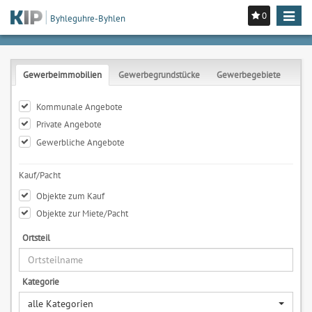
0
Toggle
Byhleguhre-Byhlen
navigat
Gewerbeimmobilien
Gewerbegrundstücke
Gewerbegebiete
Kommunale Angebote
Private Angebote
Gewerbliche Angebote
Kauf/Pacht
Objekte zum Kauf
Objekte zur Miete/Pacht
Ortsteil
Kategorie
alle Kategorien