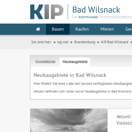
Bad Wilsnack
Die
kommunale
Immobilienplattfor
Bauen
Kaufen
Mieten
Ge
Sie sind hier:
kip.net
Brandenburg
KIP Bad Wilsnack
Grundstücke
Neubaugebiete
Neubaugebiete in Bad Wilsnack
Hier finden Sie eine Liste der derzeit verfügbaren Neubaugeb
Aktuell befinden sich leider keine Neubaugebiete in Bad Wilsnack
Aktuell
Viellei