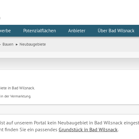
m
werbe
Potenzialflächen
Anbieter
Über Bad Wilsnack
Bauen
Neubaugebiete
iete in Bad Wilsnack.
 in der Vermarktung.
 ist auf unserem Portal kein Neubaugebiet in Bad Wilsnack eingeste
cht finden Sie ein passendes
Grundstück in Bad Wilsnack
.