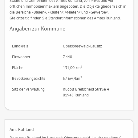
Städte und Gemeinden des Amtes Ruhland, von Privat und von
örtlichen Immobilienmaklern angeboten. Die Objekte gliedern sich in
die Bereiche »Bauen«, »Kaufen«, »Mieten« und »Gewerbe«.
Gleichzeitig finden Sie Standortinformationen des Amtes Ruhland.
Angaben zur Kommune
Landkreis
Oberspreewald-Lausitz
Einwohner
7.440
Fläche
131,00 km²
Bevölkerungsdichte
57 Ew./km²
Sitz der Verwaltung
Rudolf Breitscheid Straße 4
01945 Ruhland
Amt Ruhland
Dem Amt Ruhland im Landkreis Oberspreewald-Lausitz gehören 6