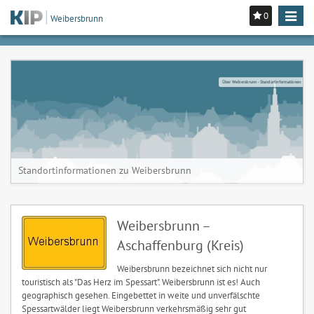
0
Toggle
Weibersbrunn
navigat
Über Weibersbrunn - Standortinformationen
Standortinformationen zu Weibersbrunn
Weibersbrunn –
Aschaffenburg (Kreis)
Weibersbrunn bezeichnet sich nicht nur
touristisch als "Das Herz im Spessart". Weibersbrunn ist es! Auch
geographisch gesehen. Eingebettet in weite und unverfälschte
Spessartwälder liegt Weibersbrunn verkehrsmäßig sehr gut