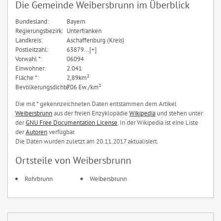
Die Gemeinde Weibersbrunn im Überblick
Bundesland:
Bayern
Regierungsbezirk:
Unterfranken
Landkreis:
Aschaffenburg (Kreis)
Postleitzahl:
63879...[+]
Vorwahl *:
06094
Einwohner:
2.041
Fläche *:
2,89km²
Bevölkerungsdichte:
706 Ew./km²
Die mit * gekennzeichneten Daten entstammen dem Artikel
Weibersbrunn
aus der freien Enzyklopädie
Wikipedia
und stehen unter
der
GNU Free Documentation License
. In der Wikipedia ist eine Liste
der
Autoren
verfügbar.
Die Daten wurden zuletzt am 20.11.2017 aktualisiert.
Ortsteile von Weibersbrunn
Rohrbrunn
Weibersbrunn