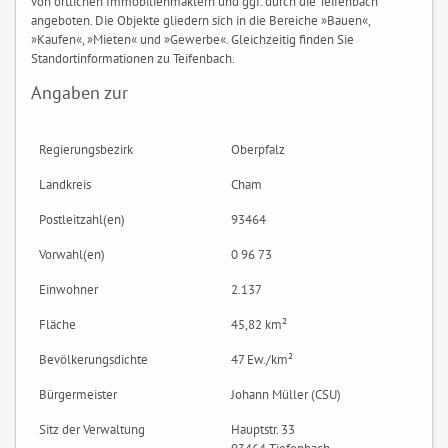
von örtlichen Immobilienmaklern und ggf. durch die Teifenbach
angeboten. Die Objekte gliedern sich in die Bereiche »Bauen«,
»Kaufen«, »Mieten« und »Gewerbe«. Gleichzeitig finden Sie
Standortinformationen zu Teifenbach.
Angaben zur
Regierungsbezirk
Oberpfalz
Landkreis
Cham
Postleitzahl(en)
93464
Vorwahl(en)
0 96 73
Einwohner
2.137
Fläche
45,82 km²
Bevölkerungsdichte
47 Ew./km²
Bürgermeister
Johann Müller (CSU)
Sitz der Verwaltung
Hauptstr. 33