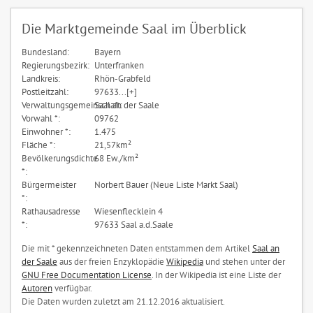
Die Marktgemeinde Saal im Überblick
Bundesland:
Bayern
Regierungsbezirk:
Unterfranken
Landkreis:
Rhön-Grabfeld
Postleitzahl:
97633...[+]
Verwaltungsgemeinschaft:
Saal an der Saale
Vorwahl *:
09762
Einwohner *:
1.475
Fläche *:
21,57km²
Bevölkerungsdichte
68 Ew./km²
*:
Bürgermeister
Norbert Bauer (Neue Liste Markt Saal)
*:
Rathausadresse
Wiesenflecklein 4
*:
97633 Saal a.d.Saale
Die mit * gekennzeichneten Daten entstammen dem Artikel
Saal an
der Saale
aus der freien Enzyklopädie
Wikipedia
und stehen unter der
GNU Free Documentation License
. In der Wikipedia ist eine Liste der
Autoren
verfügbar.
Die Daten wurden zuletzt am 21.12.2016 aktualisiert.