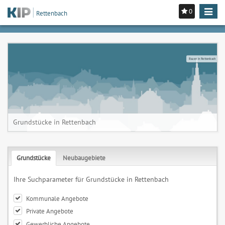
0
Toggle
Rettenbach
navigat
Bauen in Rettenbach
Grundstücke in Rettenbach
Grundstücke
Neubaugebiete
Ihre Suchparameter für Grundstücke in Rettenbach
Kommunale Angebote
Private Angebote
Gewerbliche Angebote