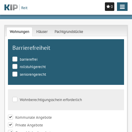
0
Toggle
Reit
navigat
Wohnungen
Häuser
Pachtgrundstücke
Barrierefreiheit
barrierefrei
rollstuhlgerecht
seniorengerecht
Wohnberechtigungsschein erforderlich
Kommunale Angebote
Private Angebote