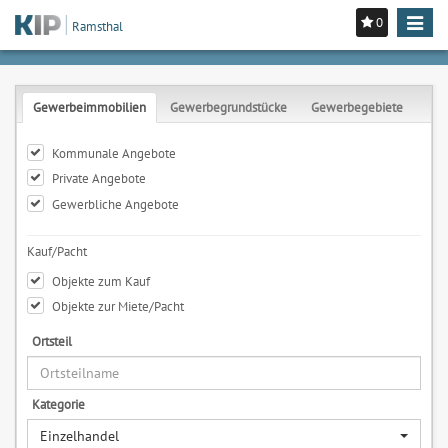
0
Toggle
Ramsthal
navigat
Gewerbeimmobilien
Gewerbegrundstücke
Gewerbegebiete
Kommunale Angebote
Private Angebote
Gewerbliche Angebote
Kauf/Pacht
Objekte zum Kauf
Objekte zur Miete/Pacht
Ortsteil
Kategorie
Einzelhandel