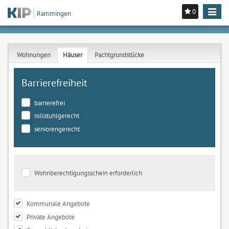
0
Toggle
Rammingen
navigat
Wohnungen
Häuser
Pachtgrundstücke
Barrierefreiheit
barrierefrei
rollstuhlgerecht
seniorengerecht
Wohnberechtigungsschein erforderlich
Kommunale Angebote
Private Angebote