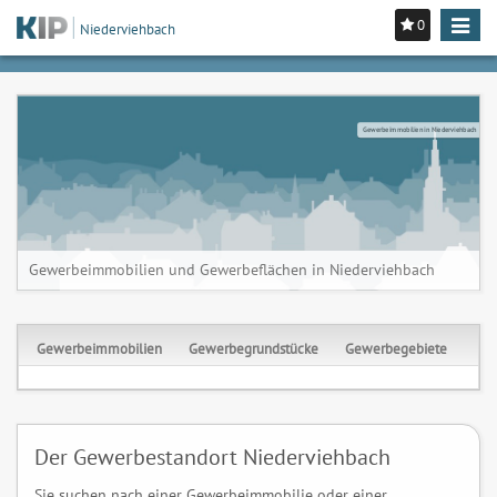
0
Toggle
Niederviehbach
navigat
Gewerbeimmobilien in Niederviehbach
Gewerbeimmobilien und Gewerbeflächen in Niederviehbach
Gewerbeimmobilien
Gewerbegrundstücke
Gewerbegebiete
Der Gewerbestandort Niederviehbach
Sie suchen nach einer Gewerbeimmobilie oder einer