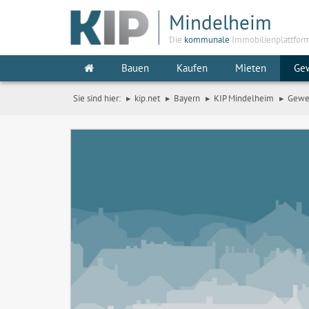
Mindelheim
Die
kommunale
Immobilienplattfor
Bauen
Kaufen
Mieten
Ge
Sie sind hier:
kip.net
Bayern
KIP Mindelheim
Gewe