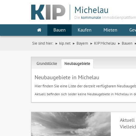
Michelau
Die
kommunale
Immobilienplattfor
Bauen
Kaufen
Mieten
Ge
Sie sind hier:
kip.net
Bayern
KIP Michelau
Bauen
Grundstücke
Neubaugebiete
Neubaugebiete in Michelau
Hier finden Sie eine Liste der derzeit verfügbaren Neubaugeb
Aktuell befinden sich leider keine Neubaugebiete in Michelau in 
Aktuell
Viellei